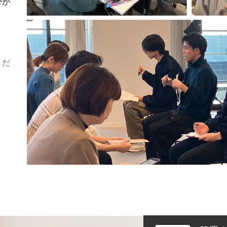
分か
くだ