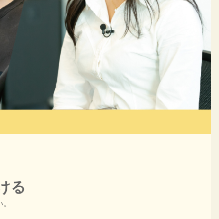
ける
い。