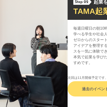
起業
TAMA起
毎週日曜日の朝10
学べる学生や社会
ゼロからのスター
アイデアを整理す
スを一気に体験で
本気で起業を学び
すめです。
次回は11月開催予定です、
過去のイベン