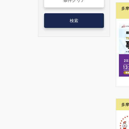
条件クリア
多
検索
多