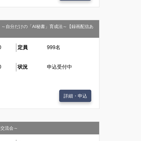
門編） ～自分だけの「AI秘書」育成法～【録画配信あ
0
定員
999名
0
状況
申込受付中
詳細・申込
介・交流会～