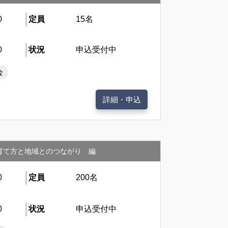
0
定員
15名
0
状況
申込受付中
会
詳細・申込
の育て方と地域とのつながり 編
0
定員
200名
0
状況
申込受付中