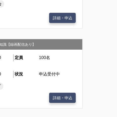
会
詳細・申込
知識【録画配信あり】
0
定員
100名
0
状況
申込受付中
プ
詳細・申込