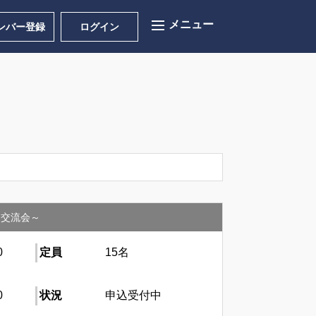
ンバー登録
ログイン
介・交流会～
0
定員
15名
0
状況
申込受付中