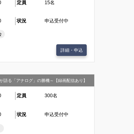
0
定員
15名
0
状況
申込受付中
会
詳細・申込
プが語る「アナログ」の勝機～【録画配信あり】
0
定員
300名
0
状況
申込受付中
ト