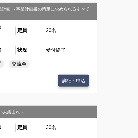
業計画 ～事業計画書の策定に求められるすべて
0
定員
20名
0
状況
受付終了
プ
交流会
詳細・申込
い人集まれ～
0
定員
30名