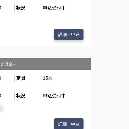
0
状況
申込受付中
詳細・申込
介・交流会～
0
定員
15名
0
状況
申込受付中
会
詳細・申込