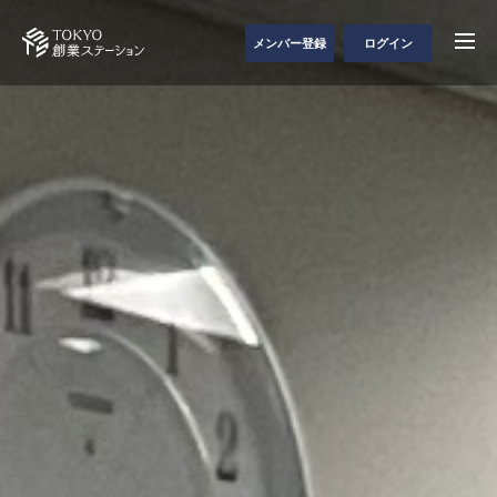
メンバー登録
ログイン