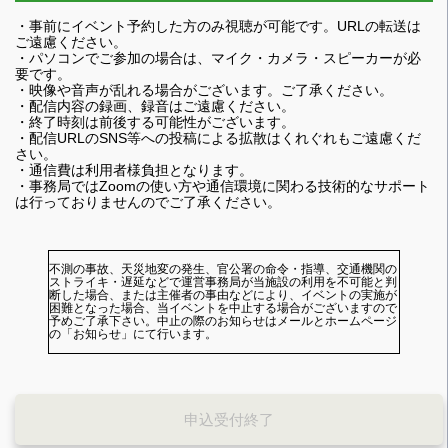
・事前にイベント予約した方のみ視聴が可能です。URLの転送は
ご遠慮ください。
・パソコンでご参加の場合は、マイク・カメラ・スピーカーが必
要です。
・映像や音声が乱れる場合がございます。ご了承ください。
・配信内容の録画、録音はご遠慮ください。
・終了時刻は前後する可能性がございます。
・配信URLのSNS等への投稿による拡散はくれぐれもご遠慮くだ
さい。
・通信費は利用者様負担となります。
・事務局ではZoomの使い方や通信環境に関わる技術的なサポート
は行っておりませんのでご了承ください。
不測の事故、天災地変の発生、官公署の命令・指導、交通機関の
ストライキ・遅延などで運営事務局が当施設の利用を不可能と判
断した場合、または主催者の事由などにより、イベントの実施が
困難となった場合、当イベントを中止する場合がございますので
予めご了承下さい。中止の際のお知らせはメールとホームページ
の「お知らせ」にて行います。
申込受付終了