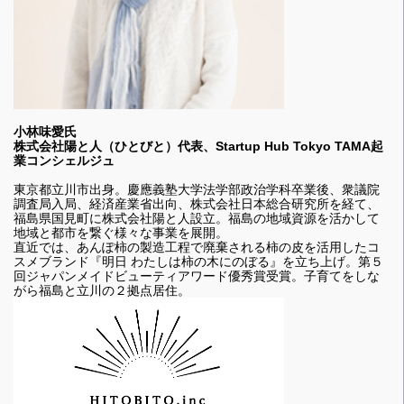
小林味愛氏
株式会社陽と人（ひとびと）代表、Startup Hub Tokyo TAMA起
業コンシェルジュ
東京都立川市出身。慶應義塾大学法学部政治学科卒業後、衆議院
調査局入局、経済産業省出向、株式会社日本総合研究所を経て、
福島県国見町に株式会社陽と人設立。福島の地域資源を活かして
地域と都市を繋ぐ様々な事業を展開。
直近では、あんぽ柿の製造工程で廃棄される柿の皮を活用したコ
スメブランド『明日 わたしは柿の木にのぼる』を立ち上げ。第５
回ジャパンメイドビューティアワード優秀賞受賞。子育てをしな
がら福島と立川の２拠点居住。