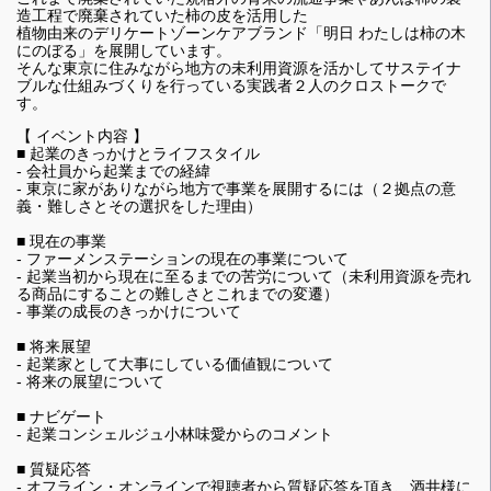
造工程で廃棄されていた柿の皮を活用した
植物由来のデリケートゾーンケアブランド「明日 わたしは柿の木
にのぼる」を展開しています。
そんな東京に住みながら地方の未利用資源を活かしてサステイナ
ブルな仕組みづくりを行っている実践者２人のクロストークで
す。
【 イベント内容 】
■ 起業のきっかけとライフスタイル
- 会社員から起業までの経緯
- 東京に家がありながら地方で事業を展開するには（２拠点の意
義・難しさとその選択をした理由）
■ 現在の事業
- ファーメンステーションの現在の事業について
- 起業当初から現在に至るまでの苦労について（未利用資源を売れ
る商品にすることの難しさとこれまでの変遷）
- 事業の成長のきっかけについて
■ 将来展望
- 起業家として大事にしている価値観について
- 将来の展望について
■ ナビゲート
- 起業コンシェルジュ小林味愛からのコメント
■ 質疑応答
- オフライン・オンラインで視聴者から質疑応答を頂き、酒井様に