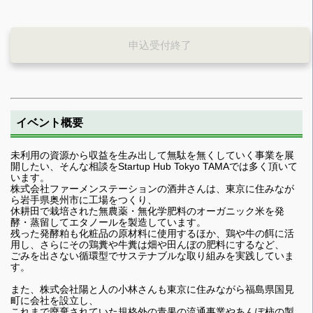
申込受付終了
イベント概要
未利用の資源から収益を生み出して無駄を無くしていく事業を展
開したい、そんな相談をStartup Hub Tokyo TAMAでは多く頂いて
います。
株式会社ファーメンステーションの酒井さんは、東京に住みなが
ら岩手県奥州市に工場をつくり、
休耕田で栽培された無農薬・無化学肥料のオーガニック米を発
酵・蒸留してエタノールを製造しています。
残った発酵粕も化粧品の原材料に使用するほか、鶏や牛の餌に活
用し、さらにその鶏糞や牛糞は畑や田んぼの肥料にするなど、
ごみを出さない循環型でサステナブルな取り組みを実践していま
す。
また、株式会社陽と人の小林さんも東京に住みながら福島県国見
町に会社を設立し、
これまで廃棄されていた規格外の青果の流通事業やあんぽ柿の製