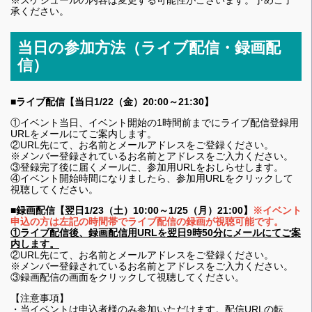
※スケジュールの内容は変更する可能性がございます。予めご了
承ください。
当日の参加方法（ライブ配信・録画配
信）
■
ライブ配信【当日1/22（金）20:00～21:30】
①イベント当日、イベント開始の1時間前までにライブ配信登録用
URLをメールにてご案内します。
②URL先にて、お名前とメールアドレスをご登録ください。
※メンバー登録されているお名前とアドレスをご入力ください。
③登録完了後に届くメールに、参加用URLをおしらせします。
④イベント開始時間になりましたら、参加用URLをクリックして
視聴してください。
■録画
配信【翌日1/23（土）10:00～1/25（月）21:00】
※イベント
申込の方は左記の時間帯でライブ
配信の
録画が視聴可能です。
①ライブ配信後、録画配信用URLを翌日9時50分にメールにてご案
内します。
②URL先にて、お名前とメールアドレスをご登録ください。
※メンバー登録されているお名前とアドレスをご入力ください。
③録画配信の画面をクリックして視聴してください。
【注意事項】
・当イベントは申込者様のみ参加いただけます。配信URLの転