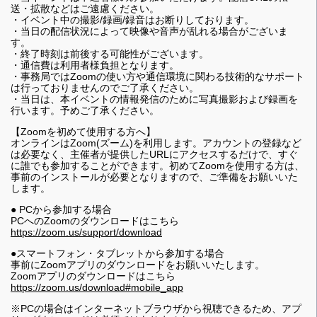
送・拡散などはご遠慮ください。
・イベント中の撮影/録画/録音はお断りしております。
・当日の配信状況によって映像や音声が乱れる場合がございま
す。
・終了時刻は前後する可能性がございます。
・通信費は利用者様負担となります。
・事務局ではZoomの使い⽅や通信環境に関わる技術的なサポート
は⾏っておりませんのでご了承ください。
・当日は、本イベントの情報発信のために写真撮影および録画を
行います。予めご了承ください。
【Zoomを初めて使用する方へ】
オンラインはZoom(ズーム)を利用します。アカウントの登録など
は必要なく、主催者が提供したURLにアクセスするだけで、すぐ
に誰でも参加することができます。初めてZoomを使用する方は、
事前のインストールが必要となりますので、ご準備をお願いいた
します。
● PCから参加する場合
PCへのZoomのダウンロードはこちら
https://zoom.us/support/download
●スマートフォン・タブレットから参加する場合
事前にZoomアプリのダウンロードをお願いいたします。
Zoomアプリのダウンロードはこちら
https://zoom.us/download#mobile_app
※PCの場合はインターネットブラウザから視聴できるため、アプ