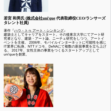
若宮 和男
氏 (
株式会社
uni'que
代表取締役CEO/ランサーズ
タレント社員
)
著作『
ハウ・トゥ アート・シンキング
』
建築士としてキャリアをスタート。その後東京大学にてアート研
究者となり、建築・アート論、ニーチェ研究をしつつ、アートイ
ベントを主催。 2006年、モバイルインターネットに可能性を感じ
IT業界に転身。NTTドコモ、DeNAにて複数の新規事業を立ち上げ
る。 2017年、女性主体の事業をつくるスタートアップとして
uni'queを創業。