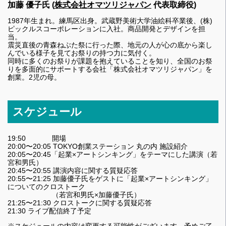
加藤 優子
氏 (
株式会社オマツリジャパン
代表取締役
)
1987年生まれ。練馬区出身。武蔵野美術⼤学油絵科卒業後、(株)
ピックルスコーポレーションに⼊社。商品開発とデザインを担
当。
震災直後の⻘森ねぶた祭に⾏った際、地元の⼈が⼼の底から楽し
んでいる様⼦を⾒てお祭りの持つ⼒に気付く。
同時に多くのお祭りが課題を抱えていることを知り、全国のお祭
りを多面的にサポートする会社「株式会社オマツリジャパン」を
創業。2児の母。
スケジュール
19:50 開場
20:00〜20:05 TOKYO創業ステーション 丸の内 施設紹介
20:05〜20:45「起業×アートシンキング」をテーマにした講演（若
宮和男氏）
20:45〜20:55 講演内容に関する質疑応答
20:55〜21:25 加藤優子氏をゲストに「起業×アートシンキング」
についてのクロストーク
（若宮和男氏×加藤優子氏）
21:25〜21:30 クロストークに関する質疑応答
21:30 ライブ配信終了予定