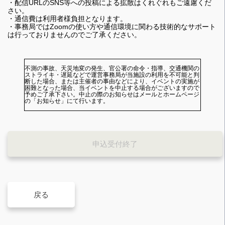
・配信URLのSNS等への投稿による拡散はくれぐれもご遠慮くだ
さい。
・通信費は利用者様負担となります。
・事務局ではZoomの使い方や通信環境に関わる技術的なサポート
は行っておりませんのでご了承ください。
不測の事故、天災地変の発生、官公署の命令・指導、交通機関の
ストライキ・遅延などで運営事務局が当施設の利用を不可能と判
断した場合、または主催者の事由などにより、イベントの実施が
困難となった場合、当イベントを中止する場合がございますので
予めご了承下さい。中止の際のお知らせはメールとホームページ
の「お知らせ」にて行います。
申込受付終了
戻る