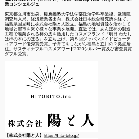
業コンシェルジュ
東京都立川市出身。慶應義塾大学法学部政治学科卒業後、衆議院
調査局入局、経済産業省出向、株式会社日本総合研究所を経て、
福島県国見町に株式会社陽と人設立。福島の地域資源を活かして
地域と都市を繋ぐ様々な事業を展開。直近では、あんぽ柿の製造
工程で廃棄される柿の皮を活用したコスメブランド『明日 わたし
は柿の木にのぼる』を立ち上げ。第５回ジャパンメイドビューテ
ィアワード優秀賞受賞。子育てをしながら福島と立川の２拠点居
住。サスティナブルコスメアワード2020シルバー賞及び審査員賞
ダブル受賞。
【株式会社陽と人】
https://hito-bito.jp/