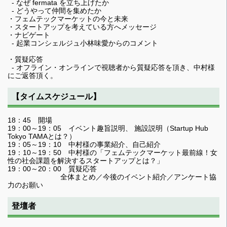
- なぜ fermata を立ち上げたか
- どうやって仲間を集めたか
・フェムテックマーケットの今と未来
・スタートアップを考えている方へメッセージ
・ナビゲート
- 起業コンシェルジュ小林味愛からのコメント
・質疑応答
- オフライン・オンラインで視聴者から質疑応答を頂き、中村様
にご返答頂く。
【タイムスケジュール】
18：45 開場
19：00～19：05 イベント趣旨説明、 施設説明（Startup Hub
Tokyo TAMAとは？）
19：05～19：10 中村様の事業紹介、自己紹介
19：10～19：50 中村様の「フェムテックマーケット最前線！女
性の社会課題を解決するスタートアップとは？」
19：00～20：00 質疑応答
全体まとめ／今後のイベント紹介／アンケート協
力のお願い
登壇者