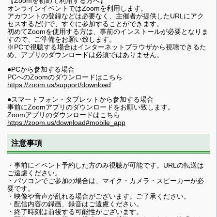
【Zoomを初めて利用する方へ】
オンラインイベントではZoomを利用します。
アカウントの登録などは必要なく、主催者が提供したURLにアク
セスするだけで、すぐに参加することができます。
初めてZoomを使用する方は、事前のインストールが必要となりま
すので、ご準備をお願い致します。
※PCで視聴する場合はインターネットブラウザから視聴できるた
め、アプリのダウンロードは必須ではありません。
●PCから参加する場合
PCへのZoomのダウンロードはこちら
https://zoom.us/support/download
●スマートフォン・タブレットから参加する場合
事前にZoomアプリのダウンロードをお願い致します。
Zoomアプリのダウンロードはこちら
https://zoom.us/download#mobile_app
注意事項
・事前にイベント予約した方のみ視聴が可能です。URLの転送は
ご遠慮ください。
・パソコンでご参加の場合は、マイク・カメラ・スピーカーが必
要です。
・映像や音声が乱れる場合がございます。ご了承ください。
・配信内容の録画、録音はご遠慮ください。
・終了時刻は前後する可能性がございます。