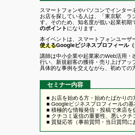
スマートフォンやパソコンでインター
お店を探している人は、「東京駅 ラ
す。そのため、知名度が低い起業初期
のポイント
になります。
本イベントは、スマートフォンユーザ
使える
Googleビジネスプロフィール
講師は中小企業や起業家のWeb活用・
行い、新規顧客の獲得・売り上げアッ
具体的な事例を交えながら、初めての
セミナー内容
■ お店を始める方・始めたばかりの
■ Googleビジネスプロフィール
■ 積極的な情報発信・投稿で来店を
■ クチコミ返信の重要性、悪いク
■ 質疑応答（事前質問・当日質問