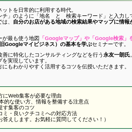
ネットを日常的に利用する時代。
ンチ」のように「地名 と 検索キーワード」と入力し
では、
自分のお店がある地域の検索結果やマップに情報
ーが最も使う地図
「Googleマップ」や「Google検索
（旧Googleマイビジネス）の基本を学ぶ
セミナーです。
改善に特化したコンサルティングなどを行う
永友一朗氏
プを実現しています。
方にもわかりやすく活用するコツを伝授いただきます。
方にWeb集客が必要な理由
の基本的な使い方、情報を整備する注意点
促す集客のコツ
チコミ・良いクチコミへの対応方法
にお答えします。お気軽に質問してください！）