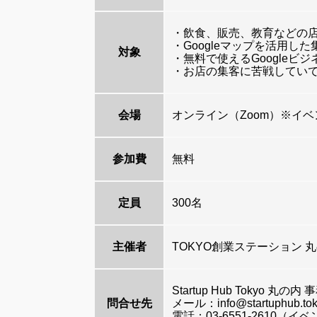
・飲食、販売、教育などの
・Googleマップを活用し
対象
・無料で使えるGoogleビ
・お店の集客に苦戦していて
会場
オンライン（Zoom）※イ
参加費
無料
定員
300名
主催者
TOKYO創業ステーション 丸の内 S
Startup Hub Tokyo 丸の内
問合せ先
メール：info@startuphub.to
電話：03-6551-2610（イ