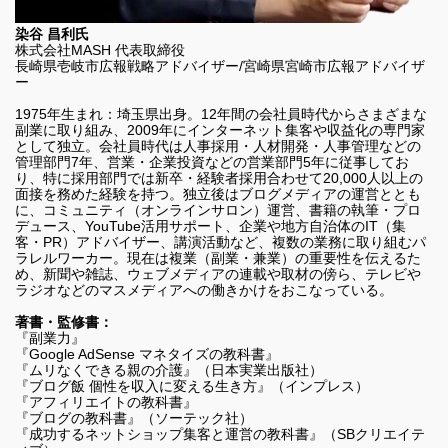
染谷 昌利氏
株式会社MASH 代表取締役
長崎県壱岐市広報戦略アドバイザー/宮崎県宮崎市広報アドバイザ
ー
1975年生まれ：埼玉県出身。12年間の会社員時代からさまざまな
副業に取り組み、2009年にインターネット集客や収益化の専門家
として独立。会社員時代は人事採用・人材開発・人事管理などの
管理部門7年、営業・企業投資などの営業部門5年に従事してお
り、特に採用部門では新卒・経験者採用合わせて20,000人以上の
面接を務めた経験を持つ。独立後はブログメディアの運営ととも
に、コミュニティ（オンラインサロン）運営、書籍の執筆・プロ
デュース、YouTube活用サポート、企業や地方自治体のIT（集
客・PR）アドバイザー、講演活動など、複数の業務に取り組むパ
ラレルワーカー。現在は複業（副業・兼業）の重要性を伝えるた
め、新聞や雑誌、ウェブメディアの連載や取材の傍ら、テレビや
ラジオなどのマスメディアへの働きかけをおこなっている。
著書・監修書：
『副業力』
『Google AdSense マネタイズの教科書』
『ムリなくできる親の介護』（日本実業出版社）
『ブログ飯 個性を収入に変える生き方』（インプレス）
『アフィリエイトの教科書』
『ブログの教科書』（ソーテック社）
『成功するネットショップ集客と運営の教科書』（SBクリエイテ