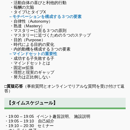
・活動自体の喜びと利他的行動
・報酬の欠陥
・タイプIとタイプX
－モチベーションを構成する３つの要素
・自律性（Autonomy）
・熟達（Mastery）
・マスタリーに至る３つの原則
・マスタリーに近づくための５つのステップ
・目的（Purpose）
・時代による目的の変化
・内的動機を構成する３つの要素
－マインドセットの重要性
・成功する子失敗する子
・マインドセットとは
・固定or拡張
・理想と現実のギャップ
・努力は正比例しない
□質疑応答
（事前質問とオンラインでリアルな質問を受け付けて返
答）
【タイムスケジュール】
・19:00 – 19:05 イベント趣旨説明、 施設説明
・19:05 – 19:10 自己紹介
・19:10 – 20:30 セミナー