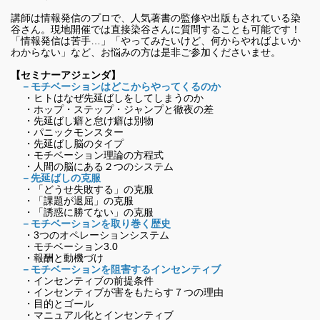
講師は情報発信のプロで、人気著書の監修や出版もされている染
谷さん。現地開催では直接染谷さんに質問することも可能です！
「情報発信は苦手…」「やってみたいけど、何からやればよいか
わからない」など、お悩みの方は是非ご参加くださいませ。
【セミナーアジェンダ】
－モチベーションはどこからやってくるのか
・ヒトはなぜ先延ばしをしてしまうのか
・ホップ・ステップ・ジャンプと徹夜の差
・先延ばし癖と怠け癖は別物
・パニックモンスター
・先延ばし脳のタイプ
・モチベーション理論の方程式
・人間の脳にある２つのシステム
－先延ばしの克服
・「どうせ失敗する」の克服
・「課題が退屈」の克服
・「誘惑に勝てない」の克服
－モチベーションを取り巻く歴史
・3つのオペレーションシステム
・モチベーション3.0
・報酬と動機づけ
－モチベーションを阻害するインセンティブ
・インセンティブの前提条件
・インセンティブが害をもたらす７つの理由
・目的とゴール
・マニュアル化とインセンティブ