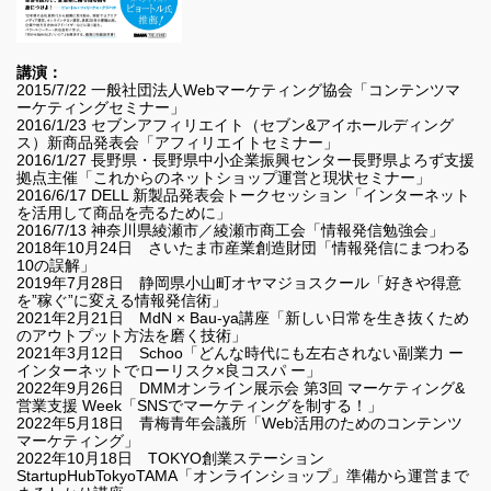
講演：
2015/7/22 一般社団法人Webマーケティング協会「コンテンツマ
ーケティングセミナー」
2016/1/23 セブンアフィリエイト（セブン&アイホールディング
ス）新商品発表会「アフィリエイトセミナー」
2016/1/27 長野県・長野県中小企業振興センター長野県よろず支援
拠点主催「これからのネットショップ運営と現状セミナー」
2016/6/17 DELL 新製品発表会トークセッション「インターネット
を活用して商品を売るために」
2016/7/13 神奈川県綾瀬市／綾瀬市商工会「情報発信勉強会」
2018年10月24日 さいたま市産業創造財団「情報発信にまつわる
10の誤解」
2019年7月28日 静岡県小山町オヤマジョスクール「好きや得意
を”稼ぐ”に変える情報発信術」
2021年2月21日 MdN × Bau-ya講座「新しい日常を生き抜くため
のアウトプット方法を磨く技術」
2021年3月12日 Schoo「どんな時代にも左右されない副業力 ー
インターネットでローリスク×良コスパ ー」
2022年9月26日 DMMオンライン展示会 第3回 マーケティング&
営業支援 Week「SNSでマーケティングを制する！」
2022年5月18日 青梅青年会議所「Web活用のためのコンテンツ
マーケティング」
2022年10月18日 TOKYO創業ステーション
StartupHubTokyoTAMA「オンラインショップ」準備から運営まで