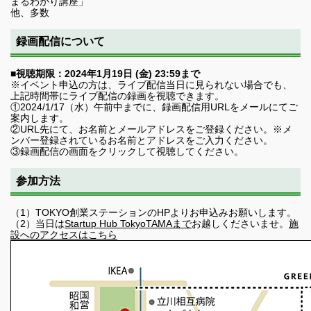
まるわかり講座」
他、多数
録画配信について
■視聴期限：2024年1月19日 (金) 23:59まで
※イベント申込の方は、ライブ配信当日に見られない場合でも、
上記時間帯にライブ配信の録画を視聴できます。
①2024/1/17（水）午前中までに、録画配信用URLをメールにてご
案内します。
②URL先にて、お名前とメールアドレスをご登録ください。※メ
ンバー登録されているお名前とアドレスをご入力ください。
③録画配信の画面をクリックして視聴してください。
参加方法
（1）TOKYO創業ステーションのHPよりお申込みお願いします。
（2）当日は
Startup Hub TokyoTAMAまで
お越しくださいませ。
施
設へのアクセスはこちら