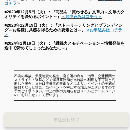
コチラ＞
■2023年12月5日（火）：『商品を「買わせる」文章力～文章のク
オリティを決めるポイント～』
＜お申込みはコチラ＞
■2023年12月19日（火）：『ストーリーテリングとブランディン
グ～お客様に共感を得るための要素とは～』
＜お申込みはコチラ
＞
■2024年1月16日（火）：『継続力とモチベーション～情報発信を
途中で諦めてしまったあなたに～』
不測の事故、天災地変の発生、官公署の命令・指導、交通機関の
ストライキ・遅延などで運営事務局が当施設の利用を不可能と判
断した場合、または主催者の事由などにより、イベントの実施が
困難となった場合、当イベントを中止する場合がございますので
予めご了承下さい。中止の際のお知らせはメールとホームページ
の「お知らせ」にて行います。
申込受付終了