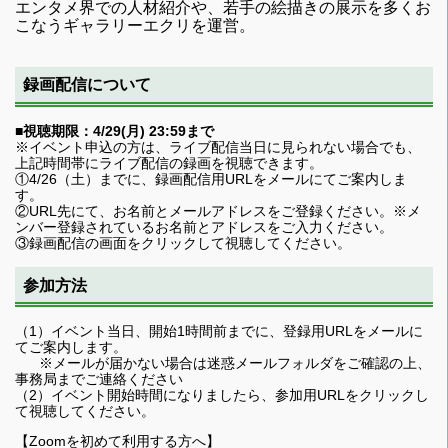
エンタメ界での人材紹介や、若手の絵描きの展示を多くお
こなうギャラリーエクリを運営。
録画配信について
■視聴期限：4/29(月) 23:59まで
※イベント申込の方は、ライブ配信当日に見られない場合でも、
上記時間帯にライブ配信の録画を視聴できます。
①4/26（土）までに、録画配信用URLをメールにてご案内しま
す。
②URL先にて、お名前とメールアドレスをご登録ください。※メ
ンバー登録されているお名前とアドレスをご入力ください。
③録画配信の画面をクリックして視聴してください。
参加方法
（1）イベント当日、開始1時間前までに、登録用URLをメールに
てご案内します。
※メールが届かない場合は迷惑メールフォルダをご確認の上、
事務局までご連絡ください
（2）イベント開始時間になりましたら、参加用URLをクリックし
て視聴してください。
【Zoomを初めて利用する方へ】