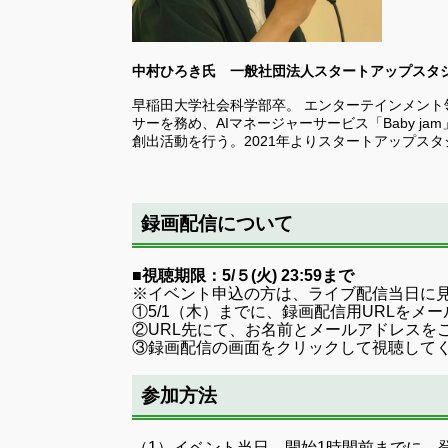
中村ひろき氏 一般社団法人スタートアップスタジオ協会
早稲田大学社会科学部卒。 エンターテインメント領
サーを務め、AIマネージャーサービス「Baby j
創出活動を行う。2021年よりスタートアップス
録画配信について
■視聴期限：5/５(火) 23:59まで
※イベント申込の方は、ライブ配信当日に
①5/1（木）までに、録画配信用URLをメ
②URL先にて、お名前とメールアドレスを
③録画配信の画面をクリックして視聴して
参加方法
（1）イベント当日、開始1時間前までに、