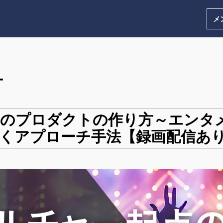
メ
ー
点のプロダクトの作り方～エンタ
くアプローチ手法【録画配信あ