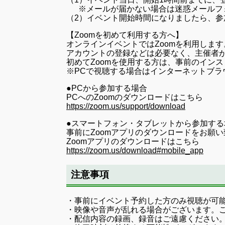
※メールが届かない場合は迷惑メールフォ
（2）イベント開始時間になりましたら、参
【Zoomを初めて利用する方へ】
オンラインイベントではZoomを利用します
アカウントの登録などは必要なく、主催者が
初めてZoomを使用する方は、事前のイン
※PCで視聴する場合はインターネットブ
●PCから参加する場合
PCへのZoomのダウンロードはこちら
https://zoom.us/support/download
●スマートフォン・タブレットから参加する
事前にZoomアプリのダウンロードをお願
Zoomアプリのダウンロードはこちら
https://zoom.us/download#mobile_app
注意事項
・事前にイベント予約した方のみ視聴が可能
・映像や音声が乱れる場合がございます。
・配信内容の録画、録音はご遠慮ください