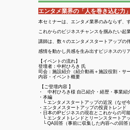
エンタメ業界の「人を巻き込む力
本セミナーは、エンタメ業界のみならず、
これからのビジネスチャンスを掴みたい起
講師は、数々のエンタメスタートアップの伴走支
感情を動かし共感を生み出すビジネスのリ
【イベントの流れ】
登壇者：中村ひろき 氏
司会：施設紹介（紹介動画＋施設役割・サ
内容・イベント概要
【ご登壇内容 】
・ 中村ひろき様 自己紹介・経歴・事業紹
・本編
└ エンタメスタートアップの近況（なぜ
・エンタメスタートアップの投資トレンド
・日本のIPビジネスの現在とこれからの可
└ エンタメトレンドとリーンスタートア
└ QA回答（事前に収集した内容への回答