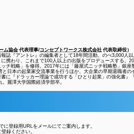
ーム協会
代表理事/
コンセプトワークス株式会社
代表取締役）
誌『アントレ』の編集者として18年間活動。のべ3,000人以
に携わり、これまで100人以上の出版をプロデュースする。2
ッチ戦略」を修得。2017年には「藤屋式ニッチ戦略塾」銀座塾
台湾と日本の起業家交流事業を行うほか、大企業の早期退職者
著書に『ドラッカー理論で成功する「ひとり起業」の強化書』
まれ。麗澤大学国際経済学部卒。
でに登録用URLをメールにてご案内します。
ご登録ください。