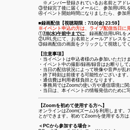
※メンバー登録されているお名前とアドレ
③登録完了後に届くメールに、参加用URL
④イベント開始時間になりましたら、参加用
■録画配信【視聴期限：7/10(金) 23:59】
※イベント申込の方は、ライブ配信当日に
①
7/8(水)午前中までに
、録画配信用URLを
②URL先にて、お名前とメールアドレスを
③録画配信の画面をクリックして視聴して
【注意事項】
・当イベントは申込者様のみ参加いただけま
・イベント中の撮影/録画/録音はお断りし
・当日の配信状況によって映像や音声が乱
・終了時刻は前後する可能性がございます
・通信費は利用者様負担となります。
・事務局ではZoomの使い⽅や通信環境に
・当日は、本イベントの情報発信のために
【Zoomを初めて使用する方へ】
オンラインはZoom(ズーム)を利用しま
とができます。初めてZoomを使用する方
＜PCから参加する場合＞