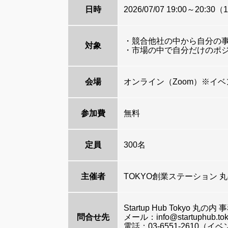
日時
2026/07/07 19:00～20:30
（1
・競合他社の中から自分の
対象
・市場の中で自分だけのポ
会場
オンライン（Zoom）※イ
参加費
無料
定員
300名
主催者
TOKYO創業ステーション 丸の内 S
Startup Hub Tokyo 丸の内
問合せ先
メール：info@startuphub.to
電話：03-6551-2610（イ