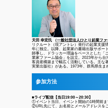
天田 幸宏氏 （
一般社団法人ひとり起業ファ
リクルート（現アントレ）発行の起業支援情報
年に独立。以降、起業家の書籍出版サポート
師事し、ドラッカー理論をベースとした「ニ
業家ファーム協会」を設立。2023年から
客資産構築まで幅広く活動している。主な
実業出版社）がある。1973年、群馬県生
参加方法
■ライブ配信【当日19:00～20:30】
①イベント当日、イベント開始の1時間前ま
②URL先にて、お名前とメールアドレスを