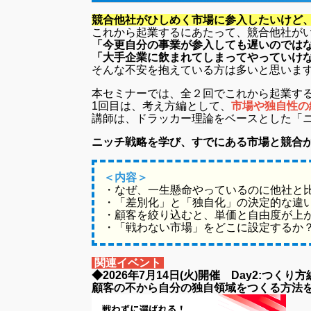
競合他社がひしめく市場に参入したいけど
これから起業するにあたって、競合他社が
「今更自分の事業が参入しても遅いのでは
「大手企業に飲まれてしまってやっていけ
そんな不安を抱えている方は多いと思いま
本セミナーでは、全２回でこれから起業す
1回目は、考え方編として、
市場や独自性の
講師は、ドラッカー理論をベースとした「ニ
ニッチ戦略を学び、すでにある市場と競合
＜内容＞
・なぜ、一生懸命やっているのに他社と
・「差別化」と「独自化」の決定的な違
・顧客を絞り込むと、単価と自由度が上
・「戦わない市場」をどこに設定するか
関連イベント
◆2026年7月14日(火)開催 Day2:つくり方
顧客の不から自分の独自領域をつくる方法