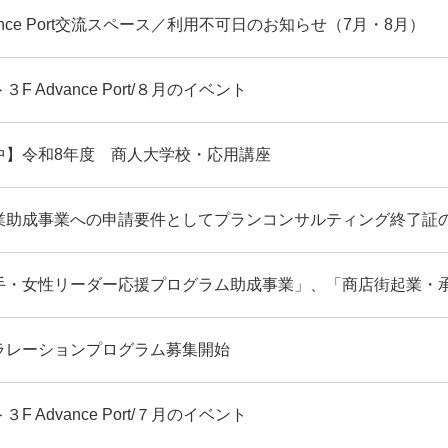
vance Port交流スペース／利用不可日のお知らせ（7月・8月）
 Advance Port/８月のイベント
中】令和8年度 商人大学校・応用講座
業助成事業への申請要件としてプランコンサルティング終了証
手・女性リーダー応援プログラム助成事業」、「商店街起業・
ラレーションプログラム募集開始
 Advance Port/７月のイベント