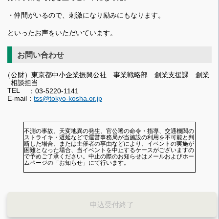
・仲間がいるので、刺激になり励みにもなります。
といったお声をいただいています。
お問い合わせ
（公財）東京都中小企業振興公社 事業戦略部 創業支援課 創業
相談担当
TEL
：03-5220-1141
E-mail：
tss@tokyo-kosha.or.jp
不測の事故、天変地異の発生、官公署の命令・指導、交通機関の
ストライキ・遅延などで運営事務局が当施設の利用を不可能と判
断した場合、または主催者の事由などにより、イベントの実施が
困難となった場合、当イベントを中止するケースがございますの
で予めご了承ください。中止の際のお知らせはメールおよびホー
ムページの「お知らせ」にて行います。
申込受付終了