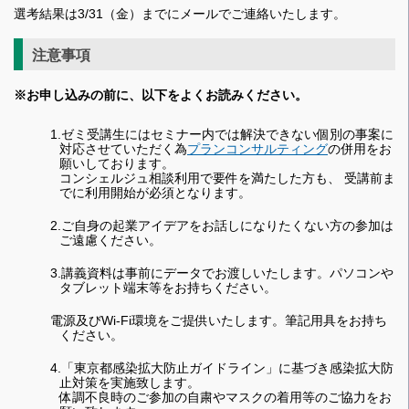
選考結果は3/31（金）までにメールでご連絡いたします。
注意事項
※お申し込みの前に、以下をよくお読みください。
1.ゼミ受講生にはセミナー内では解決できない個別の事案に
対応させていただく為
プランコンサルティング
の併用をお
願いしております。
コンシェルジュ相談利用で要件を満たした方も、 受講前ま
でに利用開始が必須となります。
2.ご自身の起業アイデアをお話しになりたくない方の参加は
ご遠慮ください。
3.講義資料は事前にデータでお渡しいたします。パソコンや
タブレット端末等をお持ちください。
電源及びWi-Fi環境をご提供いたします。筆記用具をお持ち
ください。
4.「東京都感染拡大防止ガイドライン」に基づき感染拡大防
止対策を実施致します。
体調不良時のご参加の自粛やマスクの着用等のご協力をお