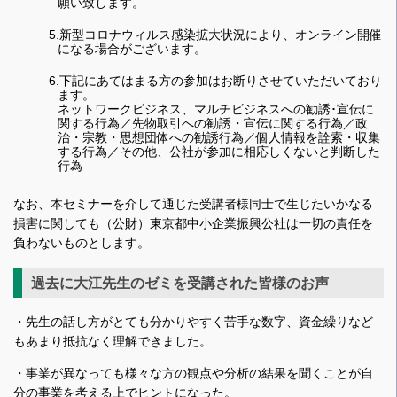
願い致します。
5.新型コロナウィルス感染拡大状況により、オンライン開催
になる場合がございます。
6.下記にあてはまる方の参加はお断りさせていただいており
ます。
ネットワークビジネス、マルチビジネスへの勧誘･宣伝に
関する行為／先物取引への勧誘・宣伝に関する行為／政
治・宗教・思想団体への勧誘行為／個人情報を詮索・収集
する行為／その他、公社が参加に相応しくないと判断した
行為
なお、本セミナーを介して通じた受講者様同士で生じたいかなる
損害に関しても（公財）東京都中小企業振興公社は一切の責任を
負わないものとします。
過去に大江先生のゼミを受講された皆様のお声
・先生の話し方がとても分かりやすく苦手な数字、資金繰りなど
もあまり抵抗なく理解できました。
・事業が異なっても様々な方の観点や分析の結果を聞くことが自
分の事業を考える上でヒントになった。