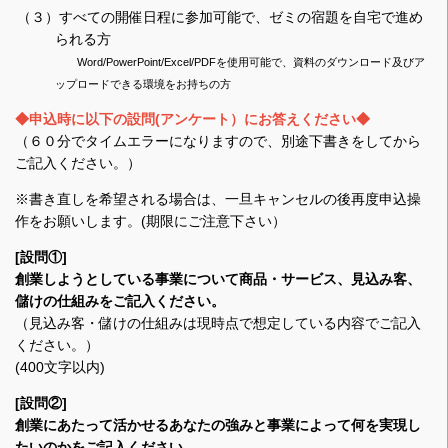
（３）すべての開催日程に参加可能で、ゼミの宿題を自宅で進め
られる方
Word/PowerPoint/Excel/PDFを使用可能で、資料のダウンロード及びア
ップロードできる環境をお持ちの方
◆申込時に以下の設問(アンケート）にお答えください◆
（６０分でタイムエラーになりますので、別途下書きをしてから
ご記入ください。）
※書き直しを希望される場合は、一旦キャンセルの後再度申込操
作をお願いします。(期限にご注意下さい）
[設問①]
創業しようとしている事業について商品・サービス、見込み客、
儲けの仕組みをご記入ください。
（見込み客・儲けの仕組みは現時点で想定している内容でご記入
ください。）
(400文字以内)
[設問②]
創業にあたって活かせるあなたの強みと事業によって何を実現し
たいのかをご記入ください。