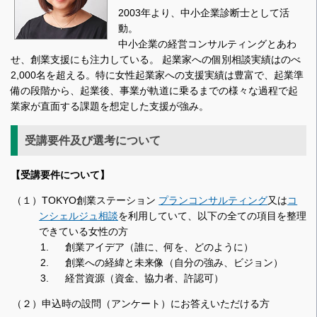
2003年より、中小企業診断士として活
動。
中小企業の経営コンサルティングとあわ
せ、創業支援にも注力している。 起業家への個別相談実績はのべ
2,000名を超える。特に女性起業家への支援実績は豊富で、起業準
備の段階から、起業後、事業が軌道に乗るまでの様々な過程で起
業家が直面する課題を想定した支援が強み。
受講要件及び選考について
【受講要件について】
（１）TOKYO創業ステーション
プランコンサルティング
又は
コ
ンシェルジュ相談
を利用していて、以下の全ての項目を整理
できている女性の方
創業アイデア（誰に、何を、どのように）
創業への経緯と未来像（自分の強み、ビジョン）
経営資源（資金、協力者、許認可）
（２）申込時の設問（アンケート）にお答えいただける方