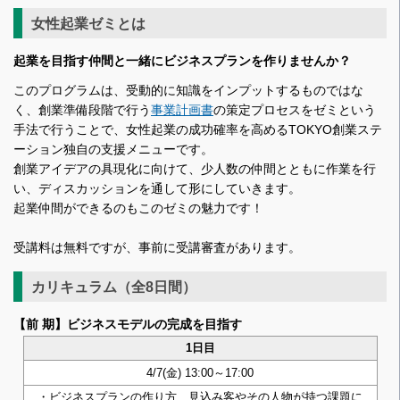
女性起業ゼミとは
起業を目指す仲間と一緒にビジネスプランを作りませんか？
このプログラムは、受動的に知識をインプットするものではな
く、創業準備段階で行う
事業計画書
の策定プロセスをゼミという
手法で行うことで、女性起業の成功確率を高めるTOKYO創業ステ
ーション独自の支援メニューです。
創業アイデアの具現化に向けて、少人数の仲間とともに作業を行
い、ディスカッションを通して形にしていきます。
起業仲間ができるのもこのゼミの魅力です！
受講料は無料ですが、事前に受講審査があります。
カリキュラム（全8日間）
【前 期】ビジネスモデルの完成を目指す
1日目
4/7(金) 13:00～17:00
・ビジネスプランの作り方、見込み客やその人物が持つ課題に