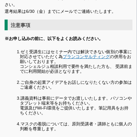
さい。
選考結果は6/30（金）までにメールでご連絡いたします。
注意事項
※お申し込みの前に、以下をよくお読みください。
1.ゼミ受講生にはセミナー内では解決できない個別の事案に
対応させていただく為
プランコンサルティング
の併用をお
願いしております。
コンシェルジュ相談利用で要件を満たした方も、 受講前ま
でに利用開始が必須となります。
2.ご自身の起業アイデアをお話しになりたくない方の参加は
ご遠慮ください。
3.講義資料は事前にデータでお渡しいたします。パソコンや
タブレット端末等をお持ちください。
電源及びWi-Fi環境をご提供いたします。筆記用具をお持
ちください。
4.マスクの着脱については、原則受講者・講師ともに個人の
判断を尊重します。