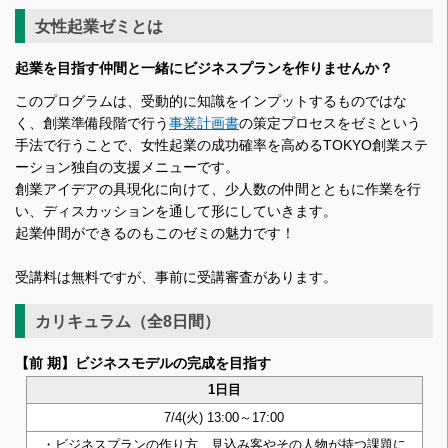
女性起業ゼミとは
起業を目指す仲間と一緒にビジネスプランを作りませんか？
このプログラムは、受動的に知識をインプットするものではな
く、創業準備段階で行う
事業計画書
の策定プロセスをゼミという
手法で行うことで、女性起業の成功確率を高めるTOKYO創業ステ
ーション独自の支援メニューです。
創業アイデアの具現化に向けて、少人数の仲間とともに作業を行
い、ディスカッションを通して形にしていきます。
起業仲間ができるのもこのゼミの魅力です！
受講料は無料ですが、事前に受講審査があります。
カリキュラム（全8日間）
【前 期】ビジネスモデルの完成を目指す
1日目
7/4(火) 13:00～17:00
・ビジネスプランの作り方、見込み客やその人物が持つ課題に