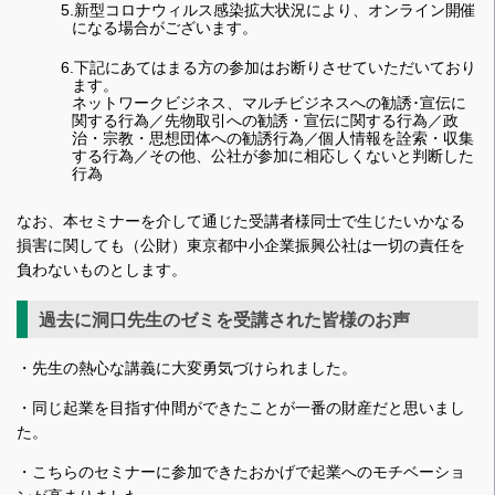
5.新型コロナウィルス感染拡大状況により、オンライン開催
になる場合がございます。
6.下記にあてはまる方の参加はお断りさせていただいており
ます。
ネットワークビジネス、マルチビジネスへの勧誘･宣伝に
関する行為／先物取引への勧誘・宣伝に関する行為／政
治・宗教・思想団体への勧誘行為／個人情報を詮索・収集
する行為／その他、公社が参加に相応しくないと判断した
行為
なお、本セミナーを介して通じた受講者様同士で生じたいかなる
損害に関しても（公財）東京都中小企業振興公社は一切の責任を
負わないものとします。
過去に洞口先生のゼミを受講された皆様のお声
・先生の熱心な講義に大変勇気づけられました。
・同じ起業を目指す仲間ができたことが一番の財産だと思いまし
た。
・こちらのセミナーに参加できたおかげで起業へのモチベーショ