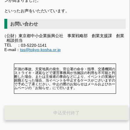
ンが高まりました。
といったお声をいただいています。
お問い合わせ
（公財）東京都中小企業振興公社 事業戦略部 創業支援課 創業
相談担当
TEL
：03-5220-1141
E-mail：
tss@tokyo-kosha.or.jp
不測の事故、天変地異の発生、官公署の命令・指導、交通機関の
ストライキ・遅延などで運営事務局が当施設の利用を不可能と判
断した場合、または主催者の事由などにより、イベントの実施が
困難となった場合、当イベントを中止するケースがございますの
で予めご了承ください。中止の際のお知らせはメールおよびホー
ムページの「お知らせ」にて行います。
申込受付終了