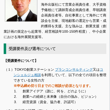
海外出版社にて営業企画責任者、大手資格
予備校にて講師育成企画責任者、早朝講座
企画責任者等。自社事業として海外にて商
談会を主催、現地顧客の選定から営業・成
約獲得を支援。主な強みは、創業支援（創
業計画の策定から起業等、経営相談年100-150件程度）、中小企業
における海外展開支援等。
受講要件及び選考について
【受講要件について】
（１）TOKYO創業ステーション
プランコンサルティング
又は
コ
ンシェルジュ相談
を利用していて、以下の全ての項目を整理
できている女性の方
※申込締め切り日までのご相談が必須となります。
創業アイデア（誰に、何を、どのように）
創業への経緯と未来像（自分の強み、ビジョン）
経営資源（資金、協力者、許認可）