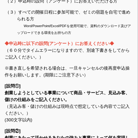
（２）申込時の設問（アンケート）にお答えいただける方
（３）すべての開催日程に参加可能で、ゼミの宿題を自宅で進め
られる方
Word/PowerPoint/Excel/PDFを使用可能で、資料のダウンロード及びア
ップロードできる環境をお持ちの方
◆申込時に以下の設問(アンケート）にお答えください◆
（６０分でタイムエラーになりますので、別途下書きをしてから
ご記入ください。）
※書き直しを希望される場合は、一旦キャンセルの後再度申込操
作をお願いします。(期限にご注意下さい）
[設問①]
創業しようとしている事業について商品・サービス、見込み客、
儲けの仕組みをご記入ください。
（見込み客・儲けの仕組みは現時点で想定している内容でご記入
ください。）
(300文字以内)
[設問②]
創業にあたって活かせるあなたの強みと事業によって何を実現し