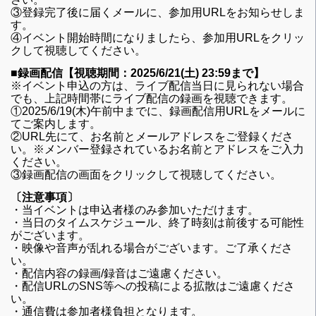
③登録完了後に届くメールに、参加用URLをお知らせしま
す。
④イベント開始時間になりましたら、参加用URLをクリッ
クして視聴してください。
■録画配信【視聴期間：2025/6/21(土) 23:59まで】
※イベント申込の方は、ライブ配信当日に見られない場合
でも、上記時間帯にライブ配信の録画を視聴できます。
①2025/6/19(木)午前中までに、録画配信用URLをメールに
てご案内します。
②URL先にて、お名前とメールアドレスをご登録くださ
い。※メンバー登録されているお名前とアドレスをご入力
ください。
③録画配信の画面をクリックして視聴してください。
〔注意事項〕
・当イベントは申込者様のみ参加いただけます。
・当日のタイムスケジュール、終了時刻は前後する可能性
がございます。
・映像や音声が乱れる場合がございます。ご了承くださ
い。
・配信内容の録画/録音はご遠慮ください。
・配信URLのSNS等への投稿による拡散はご遠慮くださ
い。
・通信費は参加者様負担となります。