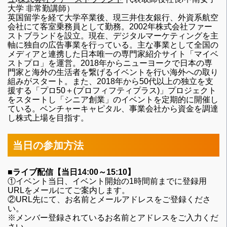
大学 非常勤講師）
英国留学を経て大学卒業後、現三井住友銀行、外資系航空
会社にて客室乗務員として勤務。2002年株式会社ファー
ストブランドを設立。現在、デジタルマーケティングを主
軸に独自の広告事業を行っている。主な事業として全国の
メディアと連携した日本唯一の専門家紹介サイト「マイベ
ストプロ」を運営。2018年からニューヨークで日本の専
門家と海外の生活者を繋げるイベントを行い海外への取り
組みがスタート。また、2018年から50代以上の独立を支
援する「プロ50＋(プロフィフティプラス)」プロジェクト
をスタートし「シニア創業」のイベントを定期的に開催し
ている。ベンチャーキャピタル、事業会社から資金を調達
し株式上場を目指す。
当日の参加方法
■ライブ配信【当日14:00～15:10】
①イベント当日、イベント開始の1時間前までに登録用
URLをメールにてご案内します。
②URL先にて、お名前とメールアドレスをご登録くださ
い。
※メンバー登録されているお名前とアドレスをご入力くだ
さい。