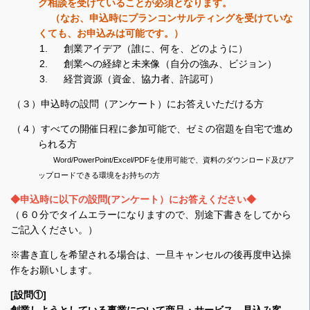
グ相談を受けていることが必須となります。
（なお、申込時にプランコンサルティングを受けていな
くても、お申込みは可能です。）
創業アイデア（誰に、何を、どのように）
創業への経緯と未来像（自分の強み、ビジョン）
経営資源（資金、協力者、許認可）
（３）申込時の設問（アンケート）にお答えいただける方
（４）すべての開催日程に参加可能で、ゼミの宿題を自宅で進め
られる方
Word/PowerPoint/Excel/PDFを使用可能で、資料のダウンロード及びア
ップロードできる環境をお持ちの方
◆申込時に以下の設問(アンケート）にお答えください◆
（６０分でタイムエラーになりますので、別途下書きをしてから
ご記入ください。）
※書き直しを希望される場合は、一旦キャンセルの後再度申込操
作をお願いします。
[設問①]