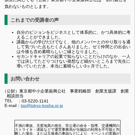
負わないものとします。
これまでの受講者の声
自分のビジョンをビジネスとして体系的に、かつ具体的に考
えることができました。
講義からの学びだけでなく、他のメンバーとのやり取りを通
して気づいた点もたくさんありました。ゼミ仲間との出会い
は今後も含め素晴らしいご縁となりました。
セカンドキャリアの起業で知らないことだらけのなか、一人
では決してたどりつけない発想など細かいところまで先生に
導いていただき、本当に素晴らしい3ヶ月でした。
お問い合わせ
（公財）東京都中小企業振興公社 事業戦略部 創業支援課 創業
相談担当
TEL
：03-5220-1141
E-mail：
tss@tokyo-kosha.or.jp
不測の事故、天変地異の発生、官公署の命令・指導、交通機関の
ストライキ・遅延などで運営事務局が当施設の利用を不可能と判
断した場合、または主催者の事由などにより、イベントの実施が