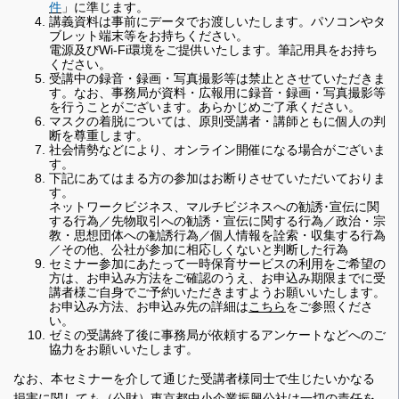
件
」に準じます。
講義資料は事前にデータでお渡しいたします。パソコンやタ
ブレット端末等をお持ちください。
電源及びWi-Fi環境をご提供いたします。筆記用具をお持ち
ください。
受講中の録音・録画・写真撮影等は禁止とさせていただきま
す。なお、事務局が資料・広報用に録音・録画・写真撮影等
を行うことがございます。あらかじめご了承ください。
マスクの着脱については、原則受講者・講師ともに個人の判
断を尊重します。
社会情勢などにより、オンライン開催になる場合がございま
す。
下記にあてはまる方の参加はお断りさせていただいておりま
す。
ネットワークビジネス、マルチビジネスへの勧誘･宣伝に関
する行為／先物取引への勧誘・宣伝に関する行為／政治・宗
教・思想団体への勧誘行為／個人情報を詮索・収集する行為
／その他、公社が参加に相応しくないと判断した行為
セミナー参加にあたって一時保育サービスの利用をご希望の
方は、お申込み方法をご確認のうえ、お申込み期限までに受
講者様ご自身でご予約いただきますようお願いいたします。
お申込み方法、お申込み先の詳細は
こちら
をご参照くださ
い。
ゼミの受講終了後に事務局が依頼するアンケートなどへのご
協力をお願いいたします。
なお、本セミナーを介して通じた受講者様同士で生じたいかなる
損害に関しても（公財）東京都中小企業振興公社は一切の責任を