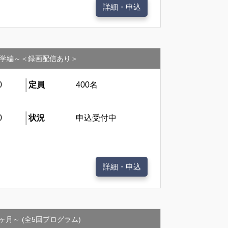
詳細・申込
座学編～＜録画配信あり＞
0
定員
400名
0
状況
申込受付中
詳細・申込
ヶ月～ (全5回プログラム)