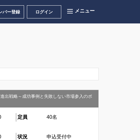
ンバー登録
ログイン
米進出戦略～成功事例と失敗しない市場参入のポ
0
定員
40名
0
状況
申込受付中