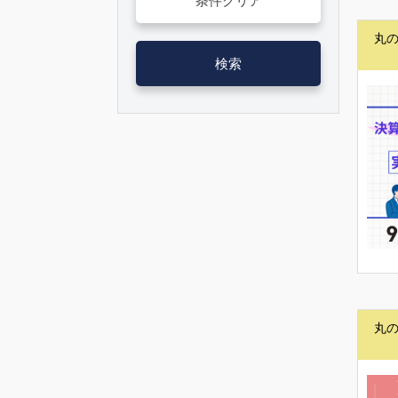
条件クリア
丸
検索
丸