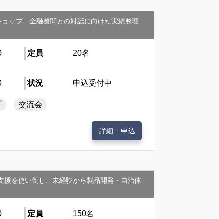
ワークショップ 金融機関との対話に向けた実績整理
0
定員
20名
0
状況
申込受付中
プ
交流会
詳細・申込
る。～創業支援を使い倒し、未経験から製品開発・自治体
0
定員
150名