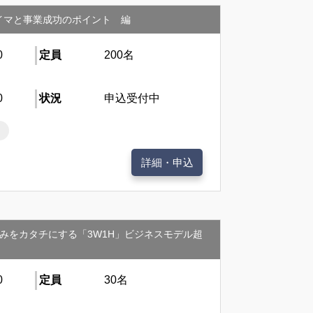
のイマと事業成功のポイント 編
0
定員
200名
0
状況
申込受付中
ト
詳細・申込
みをカタチにする「3W1H」ビジネスモデル超
0
定員
30名