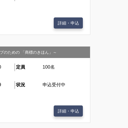
詳細・申込
プのための 「商標のきほん」～
0
定員
100名
9
状況
申込受付中
詳細・申込