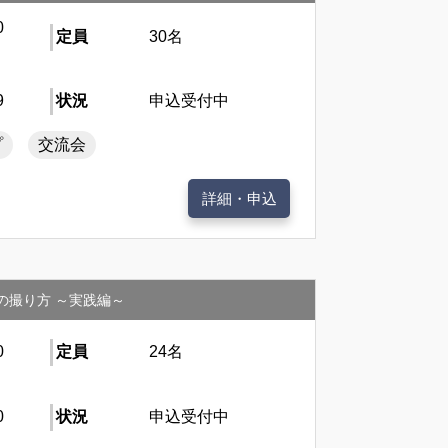
0
定員
30名
9
状況
申込受付中
プ
交流会
詳細・申込
の撮り方 ～実践編～
0
定員
24名
0
状況
申込受付中