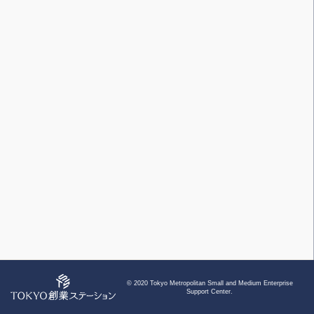
開催済みのみ
カテゴリー
キーワード
© 2020 Tokyo Metropolitan Small and Medium Enterprise
TOP
Support Center.
条件クリア