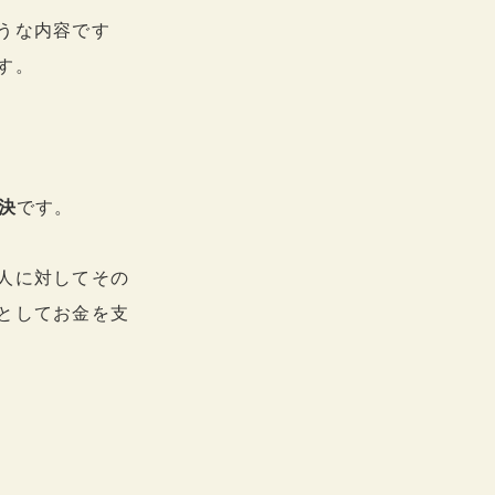
うな内容です
す。
決
です。
人に対してその
としてお金を支