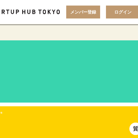
】起業するまではどんな
メンバー登録
ログイン