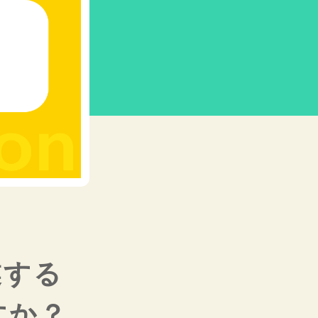
業する
すか？