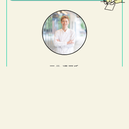
三井 滉平氏
27歳 / 一般社団法人 未来起業家交流会 代表理事 / 株
式会社demmpa 代表取締役
U25の起業家コミュニティ運営する未来起業家交流
会を4年前に立ち上げ、1年前に法人化。累計動員数
は1,500人を超え、2018年夏にはクラウドファンデ
ィングで100万円を調達し、全国47都道府県で同時
開催する「47未来起業」を実施。また、2020年1月
に「全ての社会課題を解決する」をビジョンに掲
げ、株式会社demmpaを立ち上げ。現在は、もう一