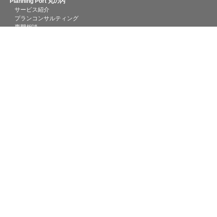
Planning Port 丸の内
サービス紹介
プランコンサルティング
専門相談
融資相談
創業助成金
Startup Hub Tokyo 丸の内
サービス紹介
コンシェルジュ起業相談
Startup Hub Tokyo Magazine
TAMA
Planning Port TAMA
サービス紹介
プランコンサルティング
専門相談
テストマーケティング
地域連携
Startup Hub Tokyo TAMA
サービス紹介
コンシェルジュ起業相談
Startup Hub Tokyo 通信