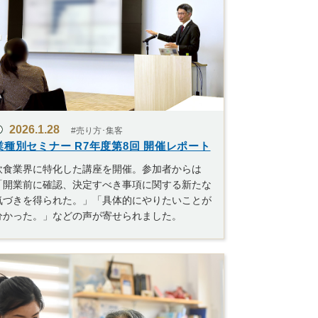
2026.1.28
#売り方･集客
業種別セミナー R7年度第8回 開催レポート
飲食業界に特化した講座を開催。参加者からは
「開業前に確認、決定すべき事項に関する新たな
気づきを得られた。」「具体的にやりたいことが
分かった。」などの声が寄せられました。