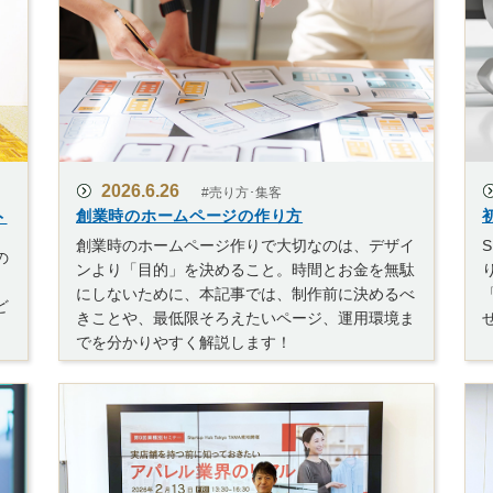
2026.6.26
#売り方･集客
ト
創業時のホームページの作り方
創業時のホームページ作りで大切なのは、デザイ
の
ンより「目的」を決めること。時間とお金を無駄
。
にしないために、本記事では、制作前に決めるべ
ど
きことや、最低限そろえたいページ、運用環境ま
でを分かりやすく解説します！