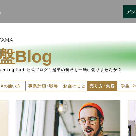
メン
Blog
ning Port
公式ブログ！起業の航路を一緒に創りませんか？
MAの使い方
事業計画･戦略
お金のこと
売り方･集客
学生･2