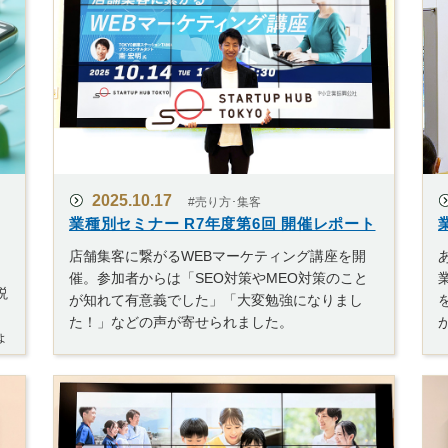
2025.10.17
#売り方･集客
業種別セミナー R7年度第6回 開催レポート
店舗集客に繋がるWEBマーケティング講座を開
催。参加者からは「SEO対策やMEO対策のこと
説
が知れて有意義でした」「大変勉強になりまし
た！」などの声が寄せられました。
ょ