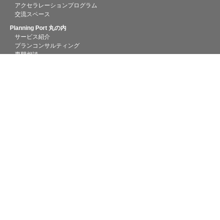
アクセラレーションプログラム
交流スペース
Planning Port 丸の内
サービス紹介
プランコンサルティング
専門相談
融資相談
創業助成金
Startup Hub Tokyo 丸の内
サービス紹介
コンシェルジュ起業相談
Startup Hub Tokyo Magazine
TAMA
Planning Port TAMA
サービス紹介
プランコンサルティング
専門相談
テストマーケティング
地域連携
Startup Hub Tokyo TAMA
サービス紹介