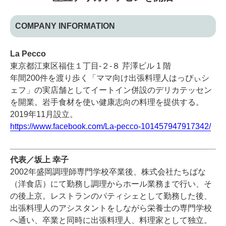
COMPANY INFORMATION
La Pecco
東京都江東区福住１丁目-２-８ 芹澤ビル 1 階
年間200件を渡り歩く「ママ向け出張料理人はっぴぃシ
ェフ」の実店舗としてイートイン併設のデリカテッセン
を開業。岩手食材を使い健康志向の料理を提供する。
2019年11月設立。
https://www.facebook.com/La-pecco-101457947917342/
代表／坂上 幸子
2002年盛岡調理師専門学校卒業後、株式会社たちばな
（洋食店）にて勤務し調理からホール業務まで行い、そ
の後上京。レストランのパティシェとして勤務した後、
出張料理人のアシスタントをしながら栄養士の専門学校
へ通い、卒業と同時に出張料理人、料理家として独立。