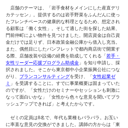
店舗のテーマは、「岩手食材をメインにした産直デリ
カテッセン」。提供するのは岩手野菜をふんだんに使っ
たフレンチベースの健康的な料理となるため、想定され
る顧客は「働く女性」。そして適した街を探した結果、
門前仲町によい物件を見つけました。開店資金は自己資
金だけでは足りず、日本政策金融公庫から借入し充当。
また、偶然目にしたパンフレットで都内商店街で開業す
る際、店舗改装や設備の経費を助成してくれる「
若手・
女性リーダー応援プログラム助成金
」を知り申請し、採
択されました。そこから東京都中小企業振興公社につな
がり、
プランコンサルティング
を受け、「
女性起業ゼ
ミ
」を受講することに。すでに事業概要は固まっていた
のですが、「女性だけのセミナーやセッションも刺激に
なって面白いかな」「女性から色々な意見を聞いてブラ
ッシュアップできれば」と考えたからです。
ゼミの定員は8名で、年代も業種もバラバラ。お互い
に率直な意見の交換ができました。講師の方からは「東