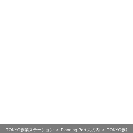
TOKYO創業ステーション
Planning Port 丸の内
TOKYO創