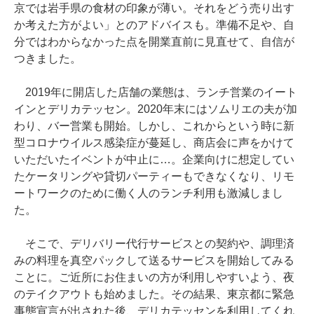
京では岩手県の食材の印象が薄い。それをどう売り出す
か考えた方がよい」とのアドバイスも。準備不足や、自
分ではわからなかった点を開業直前に見直せて、自信が
つきました。
2019年に開店した店舗の業態は、ランチ営業のイート
インとデリカテッセン。2020年末にはソムリエの夫が加
わり、バー営業も開始。しかし、これからという時に新
型コロナウイルス感染症が蔓延し、商店会に声をかけて
いただいたイベントが中止に…。企業向けに想定してい
たケータリングや貸切パーティーもできなくなり、リモ
ートワークのために働く人のランチ利用も激減しまし
た。
そこで、デリバリー代行サービスとの契約や、調理済
みの料理を真空パックして送るサービスを開始してみる
ことに。ご近所にお住まいの方が利用しやすいよう、夜
のテイクアウトも始めました。その結果、東京都に緊急
事態宣言が出された後、デリカテッセンを利用してくれ