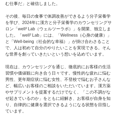
む仕事だ」と確信しました。

その後、毎日の食事で体調改善ができるよう分子栄養学
を学び、2024年に漢方と分子栄養学のカウンセリングサ
ロン「well² Lab（ウェルツーラボ）」を開業、独立しま
した。「well² Lab」には、「Wellness（心身の健康）」
と「Well-being（社会的な幸福）」が掛け合わさること
で、人は初めて自分のやりたいことを実現できる。そん
な世界を創っていきたいという想いを込めています。

現在は、カウンセリングを通じ、徹底的にお客様の生活
習慣や価値観に向き合う日々です。慢性的な疲れに悩む
男性、更年期症状に悩む女性、不登校で悩むお子さんな
ど、幅広いお客様のご相談をいただいています。漢方薬
やサプリメントを提案するだけでなく、「この不調がな
ぜ起きているのか」をともに紐解き、お客様が自身を知
り、自律的に健康を選択できるようになる状態を目指し
ています。